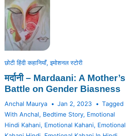
छोटी हिंदी कहानियाँ
,
इमोशनल स्टोरी
मर्दानी – Mardaani: A Mother’s
Battle on Gender Biasness
Anchal Maurya
Jan 2, 2023
Tagged
With
Anchal
,
Bedtime Story
,
Emotional
Hindi Kahani
,
Emotional Kahani
,
Emotional
Kahani Hindi
,
Emotional Kahani In Hindi
,