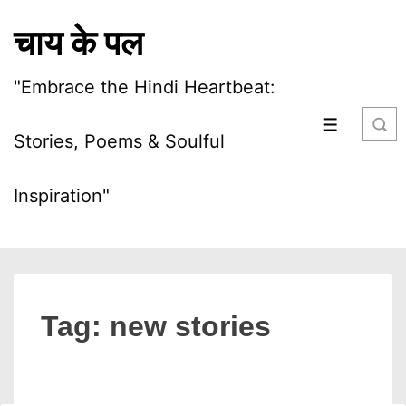
↓
चाय के पल
Skip
to
"Embrace the Hindi Heartbeat:
Main
Content
MENU
Stories, Poems & Soulful
Inspiration"
Tag:
new stories