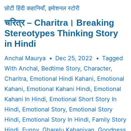
छोटी हिंदी कहानियाँ
,
इमोशनल स्टोरी
चरित्र – Charitra। Breaking
Stereotypes Thinking Story
in Hindi
Anchal Maurya
Dec 25, 2022
Tagged
With
Anchal
,
Bedtime Story
,
Character
,
Charitra
,
Emotional Hindi Kahani
,
Emotional
Kahani
,
Emotional Kahani Hindi
,
Emotional
Kahani In Hindi
,
Emotional Short Story In
Hindi
,
Emotional Story
,
Emotional Story
Hindi
,
Emotional Story In Hindi
,
Family Story
Hindi
,
Funny
,
Gharelu Kahaniyan
,
Goodness