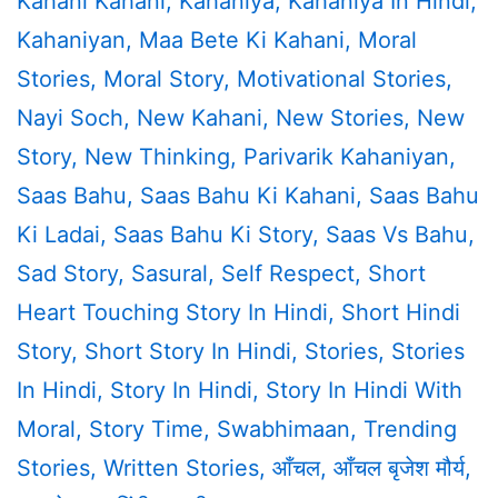
Kahani Kahani
,
Kahaniya
,
Kahaniya In Hindi
,
Kahaniyan
,
Maa Bete Ki Kahani
,
Moral
Stories
,
Moral Story
,
Motivational Stories
,
Nayi Soch
,
New Kahani
,
New Stories
,
New
Story
,
New Thinking
,
Parivarik Kahaniyan
,
Saas Bahu
,
Saas Bahu Ki Kahani
,
Saas Bahu
Ki Ladai
,
Saas Bahu Ki Story
,
Saas Vs Bahu
,
Sad Story
,
Sasural
,
Self Respect
,
Short
Heart Touching Story In Hindi
,
Short Hindi
Story
,
Short Story In Hindi
,
Stories
,
Stories
In Hindi
,
Story In Hindi
,
Story In Hindi With
Moral
,
Story Time
,
Swabhimaan
,
Trending
Stories
,
Written Stories
,
आँचल
,
आँचल बृजेश मौर्य
,