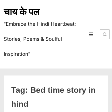
↓
चाय के पल
Skip
to
"Embrace the Hindi Heartbeat:
Main
Content
MENU
Stories, Poems & Soulful
Inspiration"
Tag:
Bed time story in
hind