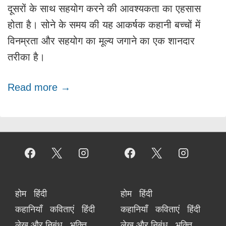
दूसरों के साथ सहयोग करने की आवश्यकता का एहसास
होता है। सोने के समय की यह आकर्षक कहानी बच्चों में
विनम्रता और सहयोग का मूल्य जगाने का एक शानदार
तरीका है।
Read more →
Footer
Footer
होम
हिंदी
होम
हिंदी
कहानियाँ
कविताएं
हिंदी
कहानियाँ
कविताएं
हिंदी
Menu
Menu
लेख और निबंध
भक्ति
लेख और निबंध
भक्ति