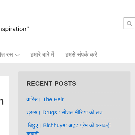
nspiration"
्ति रस
हमारे बारे में
हमसे संपर्क करे
RECENT POSTS
n
वारिस। The Heir
ड्रग्स। Drugs : सोशल मीडिया की लत
बिछुए। Bichhuye: अटूट प्रेम की अनकही
कहानी