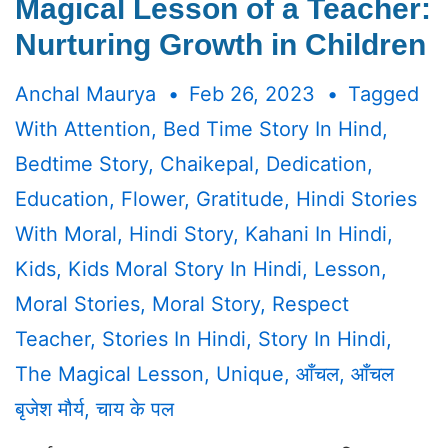
Magical Lesson of a Teacher:
Nurturing Growth in Children
Anchal Maurya
Feb 26, 2023
Tagged
With
Attention
,
Bed Time Story In Hind
,
Bedtime Story
,
Chaikepal
,
Dedication
,
Education
,
Flower
,
Gratitude
,
Hindi Stories
With Moral
,
Hindi Story
,
Kahani In Hindi
,
Kids
,
Kids Moral Story In Hindi
,
Lesson
,
Moral Stories
,
Moral Story
,
Respect
Teacher
,
Stories In Hindi
,
Story In Hindi
,
The Magical Lesson
,
Unique
,
आँचल
,
आँचल
बृजेश मौर्य
,
चाय के पल