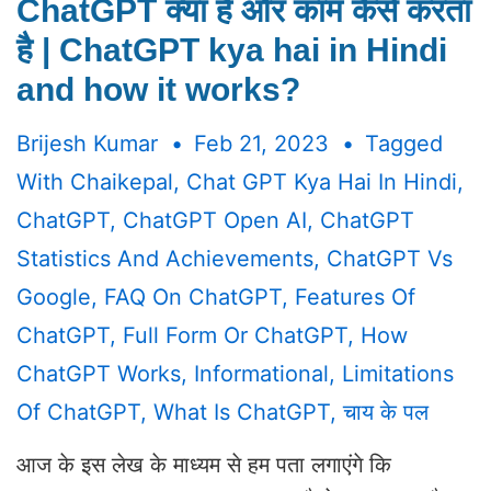
ChatGPT क्या है और काम कैसे करता
है | ChatGPT kya hai in Hindi
and how it works?
Brijesh Kumar
Feb 21, 2023
Tagged
With
Chaikepal
,
Chat GPT Kya Hai In Hindi
,
ChatGPT
,
ChatGPT Open AI
,
ChatGPT
Statistics And Achievements
,
ChatGPT Vs
Google
,
FAQ On ChatGPT
,
Features Of
ChatGPT
,
Full Form Or ChatGPT
,
How
ChatGPT Works
,
Informational
,
Limitations
Of ChatGPT
,
What Is ChatGPT
,
चाय के पल
आज के इस लेख के माध्यम से हम पता लगाएंगे कि