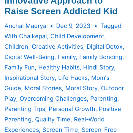
Innovative Approach to
Raise Screen Addicted Kid
Anchal Maurya
Dec 9, 2023
Tagged
With
Chaikepal
,
Child Development
,
Children
,
Creative Activities
,
Digital Detox
,
Digital Well-Being
,
Family
,
Family Bonding
,
Family Fun
,
Healthy Habits
,
Hindi Story
,
Inspirational Story
,
Life Hacks
,
Mom's
Guide
,
Moral Stories
,
Moral Story
,
Outdoor
Play
,
Overcoming Challenges
,
Parenting
,
Parenting Tips
,
Personal Growth
,
Positive
Parenting
,
Quality Time
,
Real-World
Experiences
,
Screen Time
,
Screen-Free