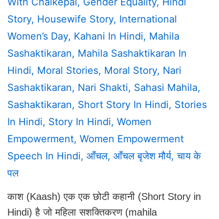
With
Chaikepal
,
Gender Equality
,
Hindi
Story
,
Housewife Story
,
International
Women’s Day
,
Kahani In Hindi
,
Mahila
Sashaktikaran
,
Mahila Sashaktikaran In
Hindi
,
Moral Stories
,
Moral Story
,
Nari
Sashaktikaran
,
Nari Shakti
,
Sahasi Mahila
,
Sashaktikaran
,
Short Story In Hindi
,
Stories
In Hindi
,
Story In Hindi
,
Women
Empowerment
,
Women Empowerment
Speech In Hindi
,
आँचल
,
आँचल बृजेश मौर्य
,
चाय के
पल
काश (Kaash) एक एक छोटी कहानी (Short Story in
Hindi) है जो महिला सशक्तिकरण (mahila