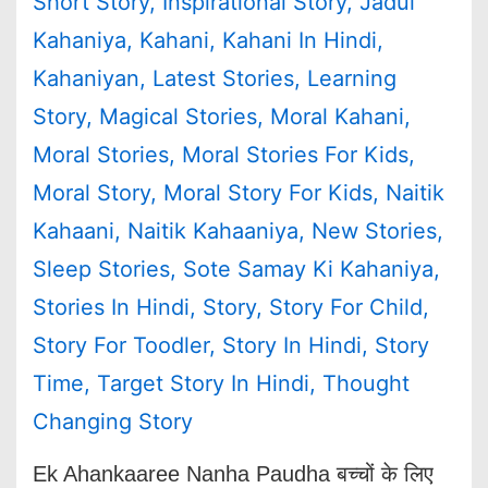
Short Story
,
Inspirational Story
,
Jadui
Kahaniya
,
Kahani
,
Kahani In Hindi
,
Kahaniyan
,
Latest Stories
,
Learning
Story
,
Magical Stories
,
Moral Kahani
,
Moral Stories
,
Moral Stories For Kids
,
Moral Story
,
Moral Story For Kids
,
Naitik
Kahaani
,
Naitik Kahaaniya
,
New Stories
,
Sleep Stories
,
Sote Samay Ki Kahaniya
,
Stories In Hindi
,
Story
,
Story For Child
,
Story For Toodler
,
Story In Hindi
,
Story
Time
,
Target Story In Hindi
,
Thought
Changing Story
Ek Ahankaaree Nanha Paudha बच्चों के लिए