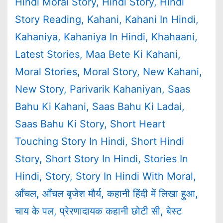
Hindi Moral Story
,
Hindi Story
,
Hindi
Story Reading
,
Kahani
,
Kahani In Hindi
,
Kahaniya
,
Kahaniya In Hindi
,
Khahaani
,
Latest Stories
,
Maa Bete Ki Kahani
,
Moral Stories
,
Moral Story
,
New Kahani
,
New Story
,
Parivarik Kahaniyan
,
Saas
Bahu Ki Kahani
,
Saas Bahu Ki Ladai
,
Saas Bahu Ki Story
,
Short Heart
Touching Story In Hindi
,
Short Hindi
Story
,
Short Story In Hindi
,
Stories In
Hindi
,
Story
,
Story In Hindi With Moral
,
आँचल
,
आँचल बृजेश मौर्य
,
कहानी हिंदी में लिखा हुआ
,
चाय के पल
,
प्रेरणादायक कहानी छोटी सी
,
बेस्ट