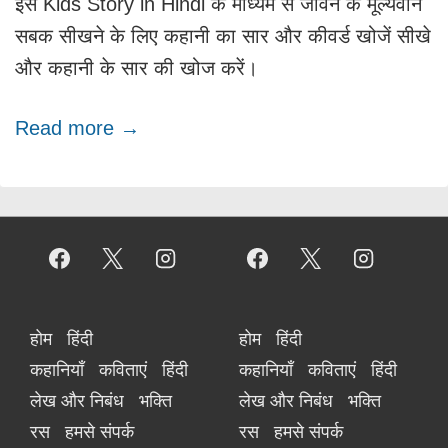
इस Kids Story in Hindi के माध्यम से जीवन के मूल्यवान
सबक सीखने के लिए कहानी का सार और कीवर्ड खोजें सीखे
और कहानी के सार की खोज करें।
Read more →
Footer
Footer
होम
हिंदी
होम
हिंदी
कहानियाँ
कविताएं
हिंदी
कहानियाँ
कविताएं
हिंदी
Menu
Menu
लेख और निबंध
भक्ति
लेख और निबंध
भक्ति
रस
हमसे संपर्क
रस
हमसे संपर्क