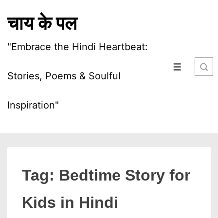
↓
चाय के पल
Skip
to
"Embrace the Hindi Heartbeat:
Main
Content
MENU
Stories, Poems & Soulful
Inspiration"
Tag:
Bedtime Story for
Kids in Hindi