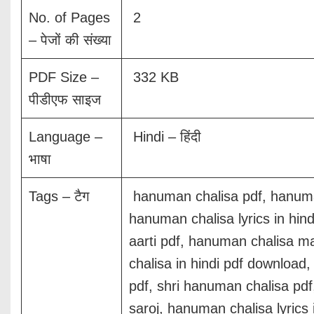
No. of Pages
2
– पेजों की संख्या
PDF Size –
332 KB
पीडीएफ साइज
Language –
Hindi – हिंदी
भाषा
Tags – टैग
hanuman chalisa pdf, hanuman
hanuman chalisa lyrics in hi
aarti pdf, hanuman chalisa 
chalisa in hindi pdf downloa
pdf, shri hanuman chalisa pdf
saroj, hanuman chalisa lyrics