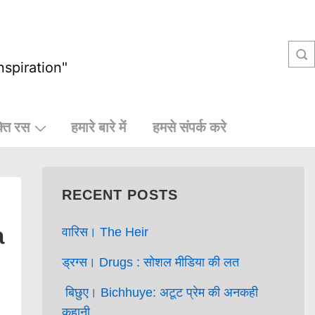
nspiration"
्ति रस
हमारे बारे में
हमसे संपर्क करे
RECENT POSTS
a
वारिस। The Heir
ड्रग्स। Drugs : सोशल मीडिया की लत
बिछुए। Bichhuye: अटूट प्रेम की अनकही
कहानी