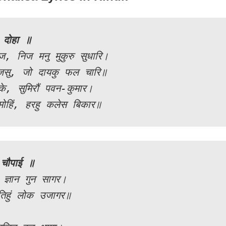
 दोहा ॥
ज, निज मनु मुकुरु सुधारि।

जसु, जो दायकु फल चारि॥

िके, सुमिरौं पवन-कुमार।

हु मोहिं, हरहु कलेस बिकार॥
चौपाई ॥
ज्ञान गुन सागर।

हुं लोक उजागर॥
